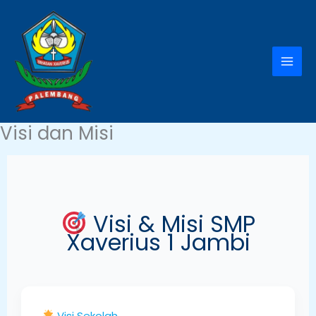
Lewati
ke
konten
Visi dan Misi
Visi & Misi SMP
Xaverius 1 Jambi
Visi Sekolah