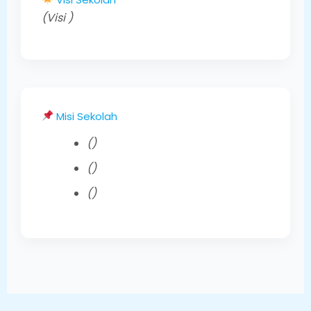
(Visi )
Misi Sekolah
()
()
()