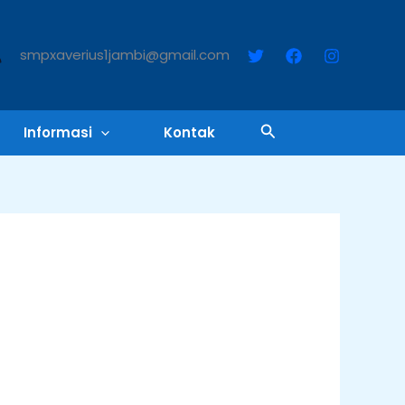
smpxaverius1jambi@gmail.com
Cari
Informasi
Kontak